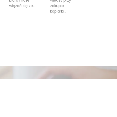
biura może
wiedzy przy
wiązać się ze...
zakupie
kopiarki...