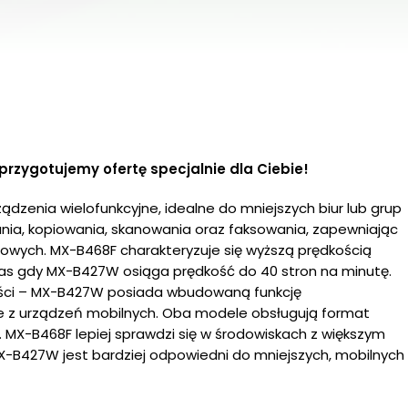
przygotujemy ofertę specjalnie dla Ciebie!
zenia wielofunkcyjne, idealne do mniejszych biur lub grup
nia, kopiowania, skanowania oraz faksowania, zapewniając
owych. MX-B468F charakteryzuje się wyższą prędkością
zas gdy MX-B427W osiąga prędkość do 40 stron na minutę.
ności – MX-B427W posiada wbudowaną funkcję
 z urządzeń mobilnych. Oba modele obsługują format
. MX-B468F lepiej sprawdzi się w środowiskach z większym
B427W jest bardziej odpowiedni do mniejszych, mobilnych