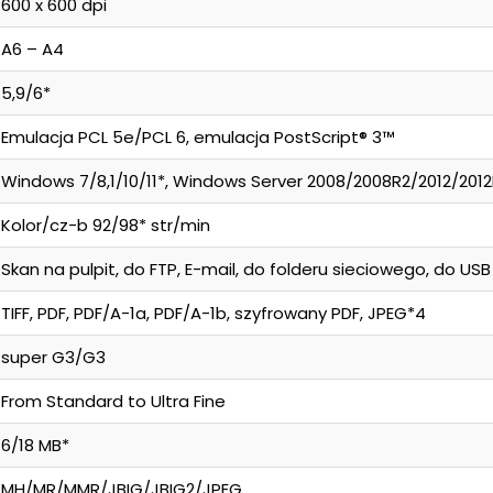
600 x 600 dpi
A6 – A4
5,9/6*
Emulacja PCL 5e/PCL 6, emulacja PostScript® 3™
Windows 7/8,1/10/11*, Windows Server 2008/2008R2/2012/2012R
Kolor/cz-b 92/98* str/min
Skan na pulpit, do FTP, E-mail, do folderu sieciowego, do USB
TIFF, PDF, PDF/A-1a, PDF/A-1b, szyfrowany PDF, JPEG*4
super G3/G3
From Standard to Ultra Fine
6/18 MB*
MH/MR/MMR/JBIG/JBIG2/JPEG