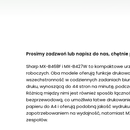
Prosimy zadzwoń lub napisz do nas, chętnie 
Sharp MX-B468F i MX-B427W to kompaktowe urząd
roboczych. Oba modele oferują funkcje drukowa
wszechstronność w codziennych zadaniach biur
druku, wynoszącą do 44 stron na minutę, podc
Różnicą między nimi jest również sposób łącz
bezprzewodową, co umożliwia łatwe drukowanie
papieru do A4 i oferują podobną jakość wydruku
zapotrzebowaniem na wydajność, natomiast MX-
zespołów.