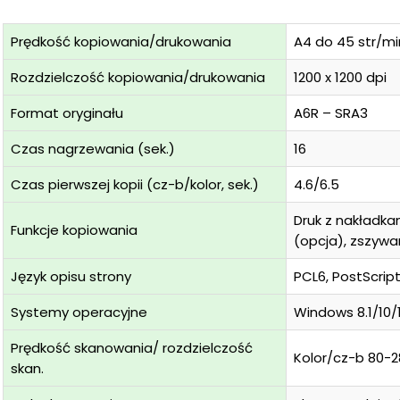
Prędkość kopiowania/drukowania
A4 do 45 str/min
Rozdzielczość kopiowania/drukowania
1200 x 1200 dpi
Format oryginału
A6R – SRA3
Czas nagrzewania (sek.)
16
Czas pierwszej kopii (cz-b/kolor, sek.)
4.6/6.5
Druk z nakładka
Funkcje kopiowania
(opcja), zszywa
Język opisu strony
PCL6, PostScript
Systemy operacyjne
Windows 8.1/10/1
Prędkość skanowania/ rozdzielczość
Kolor/cz-b 80-2
skan.