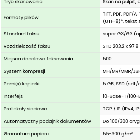
Tryb skanowania
Skan na pulpit, 
TIFF, PDF, PDF/A
Formaty plików
(UTF-8)*, tekst
Standard faksu
super G3/G3 (o
Rozdzielczość faksu
STD 203.2 x 97.8 
Miejsca docelowe faksowania
500
System kompresji
MH/MR/MMR/JB
Pamięć kopiarki
5 GB, SSD (sdt/
Interfejs
10-Base-T/100-B
Protokoły sieciowe
TCP / IP (IPv4, I
Automatyczny podajnik dokumentów
Do 100/300 oryg
Gramatura papieru
55-300 g/m²