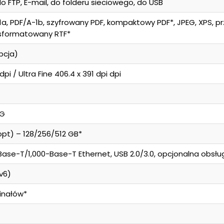
do FTP, E-mail, do folderu sieciowego, do USB
-1a, PDF/A-1b, szyfrowany PDF, kompaktowy PDF*, JPEG, XPS, prz
 sformatowany RTF*
pcja)
dpi / Ultra Fine 406.4 x 391 dpi dpi
IG
opt) – 128/256/512 GB*
ase-T/1,000-Base-T Ethernet, USB 2.0/3.0, opcjonalna obsługa
Pv6)
inałów*