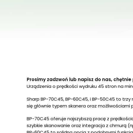
Prosimy zadzwoń lub napisz do nas, chętnie 
Urządzenia o prędkości wydruku 45 stron na min
Sharp BP-70C45, BP-60C45, i BP-50C45 to trzy 
się głównie typem skanera oraz możliwościami 
BP-70C45 oferuje najszybszą pracę z prędkością
szybkie skanowanie oraz integracja z chmurą (n
BP-60C45 to solidna opcja z podobnymi funkcja