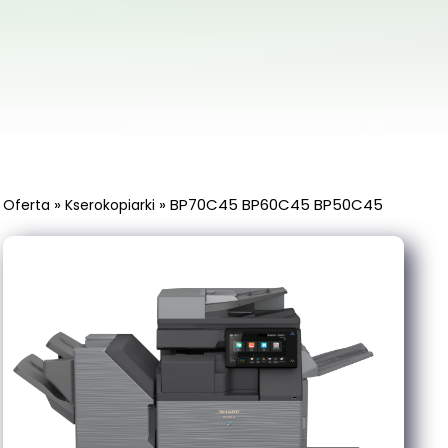
»
»
BP70C45 BP60C45 BP50C45
Oferta
Kserokopiarki