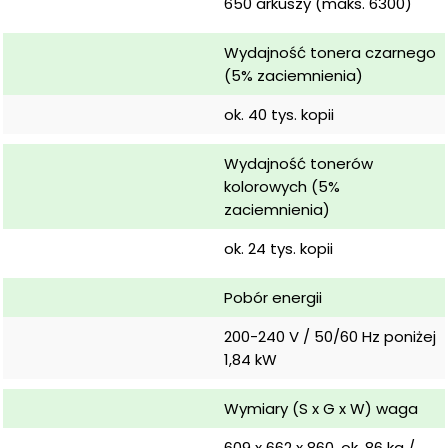
650 arkuszy (maks. 6300)
Wydajność tonera czarnego 
(5% zaciemnienia)
ok. 40 tys. kopii
Wydajność tonerów 
kolorowych (5% 
zaciemnienia)
ok. 24 tys. kopii
Pobór energii
200-240 V / 50/60 Hz poniżej 
1,84 kW
Wymiary (S x G x W) waga
609 x 662 x 860, ok. 86 kg / 