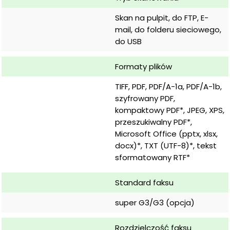
Skan na pulpit, do FTP, E-
mail, do folderu sieciowego, 
do USB
Formaty plików
TIFF, PDF, PDF/A-1a, PDF/A-1b, 
szyfrowany PDF, 
kompaktowy PDF*, JPEG, XPS, 
przeszukiwalny PDF*, 
Microsoft Office (pptx, xlsx, 
docx)*, TXT (UTF-8)*, tekst 
sformatowany RTF*
Standard faksu
super G3/G3 (opcja)
Rozdzielczość faksu