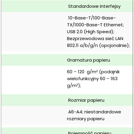
 Standardowe interfejsy
 10-Base-T/100-Base-
TX/1000-Base-T Ethernet; 
USB 2.0 (High Speed); 
Bezprzewodowa sieć LAN 
802.11 a/b/g/n (opcjonalnie);
Gramatura papieru
60 – 120  g/m² (podajnik 
wielofunkcyjny 60 – 163  
g/m²);
 Rozmiar papieru
 A6-A4; niestandardowe 
rozmiary papieru
 Pojemność papieru