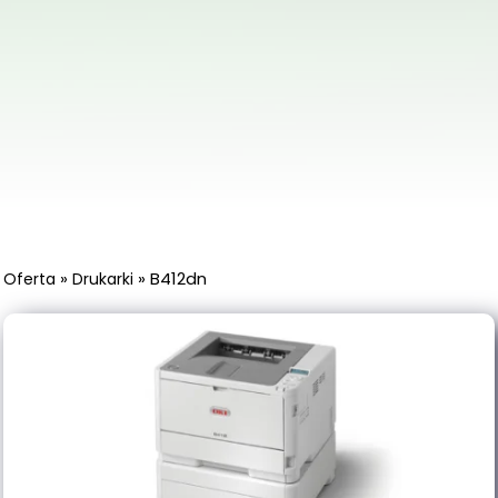
»
»
B412dn
Oferta
Drukarki