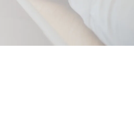
Akceptuję
politykę prywatności
OFERTA
Strona Główna
O firmie
Oferta
Dzierżawa